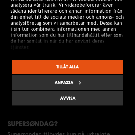
analysera vår trafik. Vi vidarebefordrar även
OFTE STILLEDE SPØRGSMÅL OM
sådana identifierare och annan information från
din enhet till de sociala medier och annons- och
SUPERSØNDAG
analysföretag som vi samarbetar med. Dessa kan
i sin tur kombinera informationen med annan
information som du har tillhandahållit eller som
de har samlat in när du har använt deras
HVAD INDGÅR I SUPERSØNDAG PÅ
tjänster.
HOTEL TYLÖSAND?
Supersøndag er en spapakke, der
TILLÅT ALLA
indeholder overnatning i dobbeltværelse,
stor morgenbuffet, 3-retters middag i
ANPASSA
Restaurant Tylöhus samt adgang til spa og
fitness med havudsigt.
AVVISA
HVILKE DATOER KAN JEG BOOKE
SUPERSØNDAG?
Supersøndag tilbydes kun på udvalgte