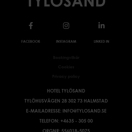
FACEBOOK
INSTAGRAM
LINKED IN
Bookingvilkår
Cookies
Privacy policy
HOTEL TYLÖSAND
TYLÖHUSVÄGEN 28 302 73 HALMSTAD
E-MAILADRESSE:
INFO@TYLOSAND.SE
TELEFON:
+4635 - 305 00
ORGNR: 556018-5075