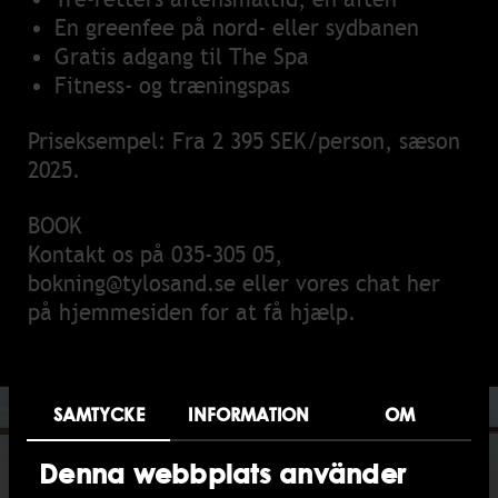
En greenfee på nord- eller sydbanen
Gratis adgang til The Spa
Fitness- og træningspas
Priseksempel: Fra 2 395 SEK/person, sæson
2025.
BOOK
Kontakt os på
035-305 05
,
bokning@tylosand.se
eller vores chat her
på hjemmesiden for at få hjælp.
SAMTYCKE
INFORMATION
OM
Denna webbplats använder