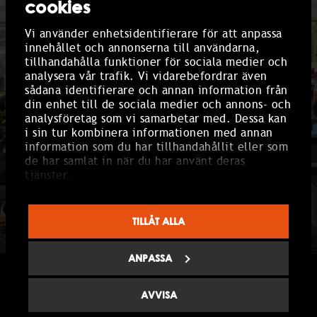
cookies
Vi använder enhetsidentifierare för att anpassa
innehållet och annonserna till användarna,
tillhandahålla funktioner för sociala medier och
analysera vår trafik. Vi vidarebefordrar även
sådana identifierare och annan information från
din enhet till de sociala medier och annons- och
analysföretag som vi samarbetar med. Dessa kan
i sin tur kombinera informationen med annan
information som du har tillhandahållit eller som
de har samlat in när du har använt deras
tjänster.
TILLÅT ALLA
ANPASSA
GOLF- OG SPAPAKKE HGK – 2
AVVISA
OVERNATNINGER