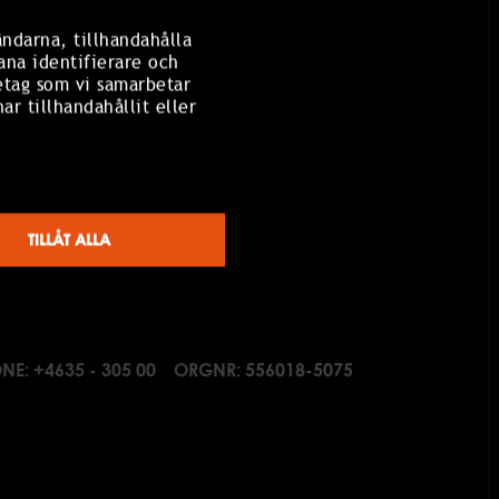
ändarna, tillhandahålla
ana identifierare och
etag som vi samarbetar
r tillhandahållit eller
TILLÅT ALLA
NE:
+4635 - 305 00
ORGNR: 556018-5075