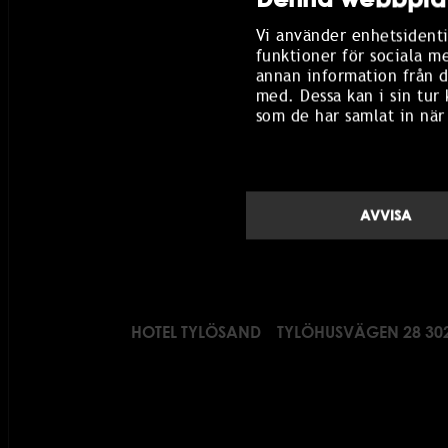
Parkin
Vi använder enhetsidenti
WOR
funktioner för sociala m
annan information från d
Work w
med. Dessa kan i sin tur
som de har samlat in när
Job ap
Summe
AVVISA
HOTEL TYLÖSAND
TYLÖHUSVÄGEN 28 30