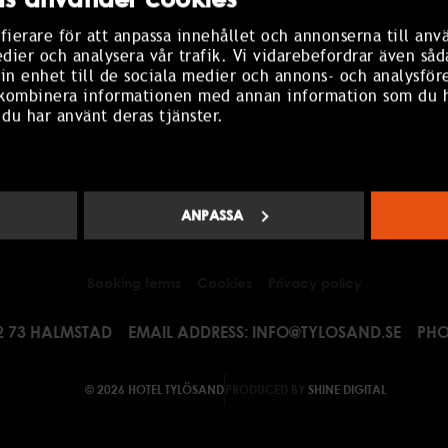
g
fierare för att anpassa innehållet och annonserna till anv
K WITH US
edier och analysera vår trafik. Vi vidarebefordrar även såd
in enhet till de sociala medier och annons- och analysför
ith us
 kombinera informationen med annan information som du ha
 du har använt deras tjänster.
plication
r job
ANPASSA
FACEBOOK
INSTAGRAM
LINKED IN
Booking terms
Cookies
Privacy policy
2 73 HALMSTAD
EMAIL ADDRESS:
INFO@TYLOSAND.SE
PHO
© 2026 HOTEL TYLÖSAND
PRODUCED BY
SHINE DIGITAL