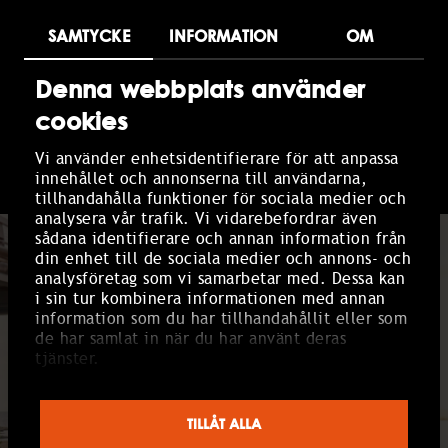
​BOOK
SAMTYCKE
INFORMATION
OM
The summer package can be booked during
our summer season. Contact us at
+46 35-
Denna webbplats använder
305 05
or
bokning@tylosand.se
cookies
BOOK
Vi använder enhetsidentifierare för att anpassa
innehållet och annonserna till användarna,
tillhandahålla funktioner för sociala medier och
analysera vår trafik. Vi vidarebefordrar även
sådana identifierare och annan information från
din enhet till de sociala medier och annons- och
analysföretag som vi samarbetar med. Dessa kan
i sin tur kombinera informationen med annan
information som du har tillhandahållit eller som
de har samlat in när du har använt deras
tjänster.
TILLÅT ALLA