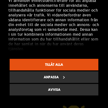
Vi använder enhetsidentifierare för att anpassa
Board board: 12 p (
PLAN
)
innehållet och annonserna till användarna,
Size: 5.50x4.30 23.50kvm
tillhandahålla funktioner för sociala medier och
60" screen
analysera vår trafik. Vi vidarebefordrar även
sådana identifierare och annan information från
Sound system for computer
din enhet till de sociala medier och annons- och
Whiteboard
analysföretag som vi samarbetar med. Dessa kan
Notepads
i sin tur kombinera informationen med annan
information som du har tillhandahållit eller som
Pencils
de har samlat in när du har använt deras
Ice water
tjänster.
Click
HERE
for a overview of the hotel
TILLÅT ALLA
INQUIRY
ANPASSA
AVVISA