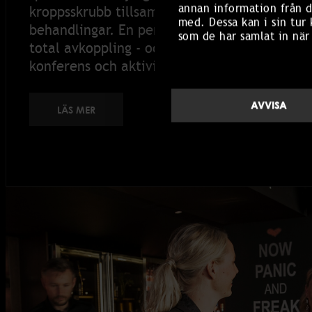
annan information från d
kroppsskrubb tillsammans eller boka någon 
med. Dessa kan i sin tur
behandlingar. En perfekt övergång mellan f
som de har samlat in när
total avkoppling - och ett av våra mest popu
konferens och aktiviteter får smälta samma
AVVISA
LÄS MER