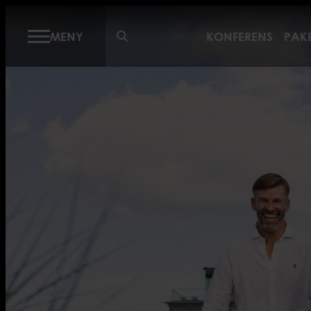
KON
MENY
KONFERENS
PAK
Konfer
Offert
Digital
Refere
Dagko
Event 
Specia
AKTI
Konfer
Ferrari
Golfakt
Spaakt