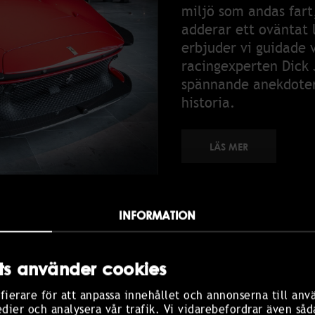
miljö som andas fart,
adderar ett oväntat l
erbjuder vi guidade 
racingexperten Dick 
spännande anekdoter
historia.
LÄS MER
INFORMATION
H ÅTERHÄMTNING
s använder cookies
r skillnad. Testa vår
fierare för att anpassa innehållet och annonserna till anv
tillverka egen
edier och analysera vår trafik. Vi vidarebefordrar även såd