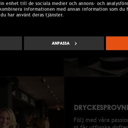
in enhet till de sociala medier och annons- och analysför
av våra sköna
 kombinera informationen med annan information som du ha
okuserade möten och
 du har använt deras tjänster.
lära inslag när
n.
ANPASSA
DRYCKESPROVNI
Följ med våra passi
ni får utforska dofte