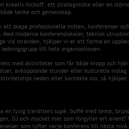
n kreativ kickoff, ett strategimöte eller en störr
r både tanke och gemenskap.
av att skapa professionella möten, konferenser oc
. Med moderna konferenslokaler, teknisk utrustnin
ge vid stranden, hjälper vi er att forma en uppl
 ledningsgrupp till hela organisationen.
ens med aktiviteter som får både kropp och hjärna
lser, avkopplande stunder eller kulturella inslag –
ktivitetstips nedan eller kontakta oss, så hjälper 
oka en lyxig trerätters supé, buffé med tema, bru
gen, DJ och mycket mer som förgyller ert event? 
evelser som lyfter varje konferens till nästa nivå.