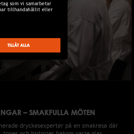
etag som vi samarbetar
r tillhandahållit eller
TILLÅT ALLA
NGAR – SMAKFULLA MÖTEN
onerade dryckesexperter på en smakresa där
r, toner och historier bakom varje glas.