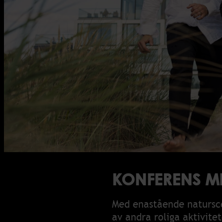
Drycke
Gruppt
Konstv
Teamb
KONFERENS ME
Med enastående naturscen
av andra roliga aktivite