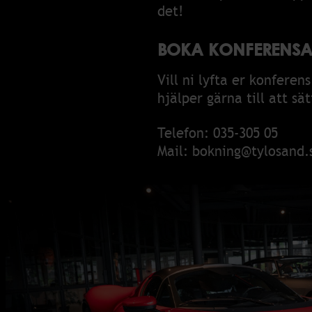
det!
BOKA KONFERENSAK
Vill ni lyfta er konfere
hjälper gärna till att s
Telefon:
035-305 05
Mail:
bokning@tylosand.