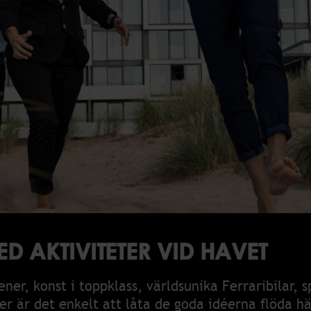
sprovningar
räning
isning
uilding
D AKTIVITETER VID HAVET
er, konst i toppklass, världsunika Ferraribilar, 
ter är det enkelt att låta de goda idéerna flöda h