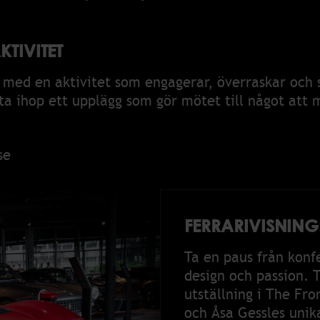
TIVITET
ns med en aktivitet som engagerar, överraskar och
ätta ihop ett upplägg som gör mötet till något att 
se
FERRARIVISNING
Ta en paus från konfe
design och passion. 
utställning i The Fro
och Åsa Gessles unik