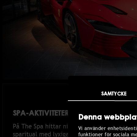
SAMTYCKE
SPA-AKTIVITETER FÖR BALANS OC
Denna webbplat
På The Spa hittar ni en paus som verkligen gö
Vi använder enhetsidenti
sparitual med lyxiga produkter från Elemis, 
funktioner för sociala m