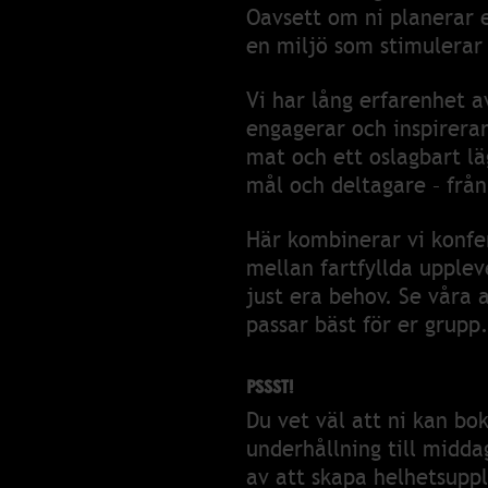
Oavsett om ni planerar e
en miljö som stimulera
Vi har lång erfarenhet 
engagerar och inspirerar
mat och ett oslagbart lä
mål och deltagare – från
Här kombinerar vi konfer
mellan fartfyllda uppleve
just era behov. Se våra a
passar bäst för er grupp.
PSSST!
Du vet väl att ni kan b
underhållning till midda
av att skapa helhetsuppl