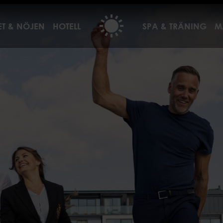
FERENS
LOKALER
ET & NÖJEN
HOTELL
SPA & TRÄNING
M
ens
80-700 personer
20-80 personer
 visning
8-20 personer
nser
nferens
& fest
lkostpolicy
VITETER
ensaktiviteter
visning
ivitet
iviteter