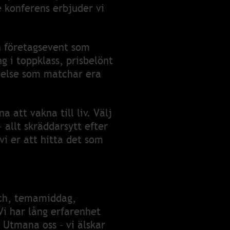
e konferens erbjuder vi
h företagsevent som
g i toppklass, prisbelönt
evelse som matchar era
 att vakna till liv. Välj
 allt skräddarsytt efter
vi er att hitta det som
nch, temamiddag,
Vi har lång erfarenhet
 Utmana oss – vi älskar