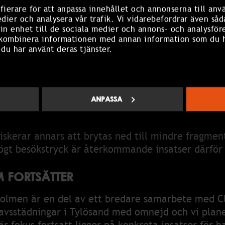
fierare för att anpassa innehållet och annonserna till anv
edier och analysera vår trafik. Vi vidarebefordrar även såd
menteras arbetet. Vi får information om hur mycke
in enhet till de sociala medier och annons- och analysför
m hittats samt bilder och film från platsen. Det g
 kombinera informationen med annan information som du ha
vara öppna med vad som faktiskt görs.
 du har använt deras tjänster.
SEN
vid Saltholmen är genomförd. Vid tillfället samlad
ANPASSA
t plastförpackningar, flaskor, rep, fiskeutrustnin
iskerar annars att brytas ned till mindre fragmen
gt besökstryck är återkommande insatser därför
M FORTSÄTTER
olmen är en del av ett bredare samarbete med Cl
avsstädningar i Tylösand med omnejd och vi plane