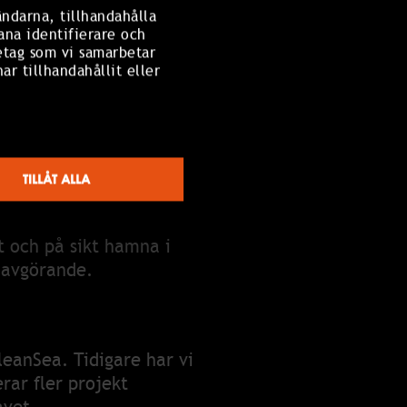
ändarna, tillhandahålla
ana identifierare och
t skräp som samlats in,
etag som vi samarbetar
ör det möjligt att följa
r tillhandahållit eller
es 82 kilo skräp upp
TILLÅT ALLA
g och nedbruten frigolit.
t och på sikt hamna i
 avgörande.
eanSea. Tidigare har vi
rar fler projekt