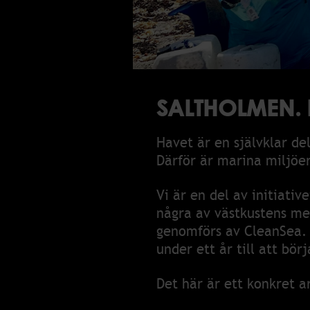
Webb
Bokning
Policy
Vissel
Integri
Parker
SALTHOLMEN. 
JOB
Havet är en självklar de
Jobba 
Därför är marina miljöer
Jobba
Vi är en del av initiativ
Säson
några av västkustens me
Hovmä
genomförs av CleanSea. 
Sousch
under ett år till att bör
Barten
Servitö
Det här är ett konkret a
Hudte
sökes