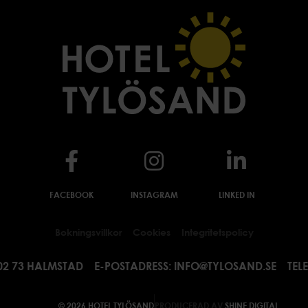
FACEBOOK
INSTAGRAM
LINKED IN
Bokningsvillkor
Cookies
Integritetspolicy
02 73 HALMSTAD
E-POSTADRESS:
INFO@TYLOSAND.SE
TEL
© 2026 HOTEL TYLÖSAND
PRODUCERAD AV
SHINE DIGITAL