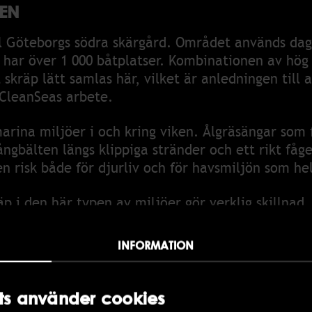
EN
d sökes
l Göteborgs södra skärgård. Området används dagli
h har över 1 000 båtplatser. Kombinationen av hög 
kräp lätt samlas här, vilket är anledningen till a
 CleanSeas arbete.
marina miljöer i och kring viken. Ålgräsängar som
gbälten längs klippiga stränder och ett rikt fågell
en risk både för djurliv och för havsmiljön som he
 i den här typen av miljöer gör verklig skillnad.
NEBÄR
INFORMATION
inom "100 för havet" bidrar vi till att CleanSea
er vid Saltholmen. Arbetet sker flera gånger pe
s använder cookies
ra miljöer.