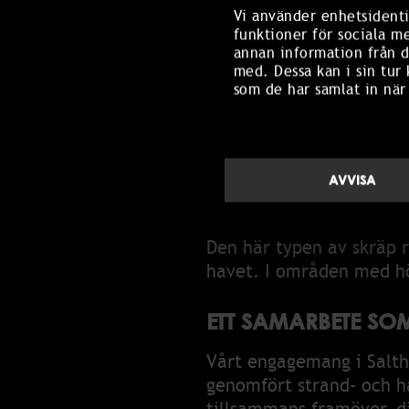
Vi använder enhetsidenti
funktioner för sociala m
Efter varje insats doku
annan information från d
vilken typ av material so
med. Dessa kan i sin tur
insatserna över tid och 
som de har samlat in när
FÖRSTA STÄDINSAT
Den första städinsatsen 
AVVISA
från området, bland anna
Den här typen av skräp r
havet. I områden med hö
ETT SAMARBETE SO
Vårt engagemang i Salth
genomfört strand- och h