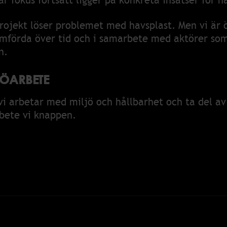
r fokus fortsatt ligger på konkreta insatser för h
 projekt löser problemet med havsplast. Men vi är
omförda över tid och i samarbete med aktörer som
n.
ÖARBETE
vi arbetar med miljö och hållbarhet och ta del av
bete vi knappen.