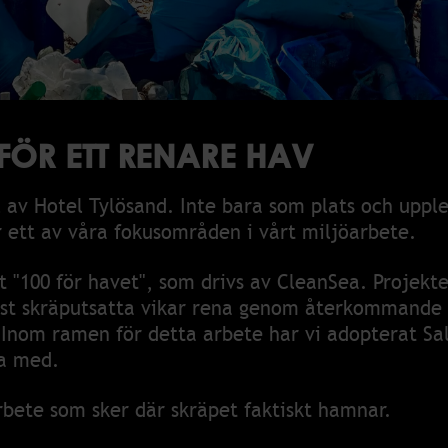
kamera
svillkor
 ordning & säkerhet
blåsarpolicy
tetspolicy
ing
FÖR ETT RENARE HAV
BA HOS OSS
MILJÖ
l av Hotel Tylösand. Inte bara som plats och uppl
hos oss
Miljöarbete
 ett av våra fokusområden i vårt miljöarbete.
nsökan
Tillsammans för en renare
kust
et "100 för havet", som drivs av
CleanSea
. Projekte
gsjobb
st skräputsatta vikar rena genom återkommande 
100 för havet
stare sökes
Inom ramen för detta arbete har vi adopterat Sa
ef och kock sökes
ja med.
der sökes
r/Servitris sökes
rbete som sker där skräpet faktiskt hamnar.
rapeut och massör