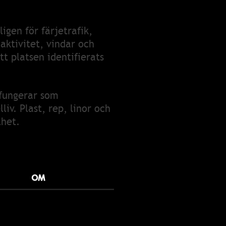
gen för färjetrafik,
aktivitet, vindar och
tt platsen identifierats
 fungerar som
iv. Plast, rep, linor och
lhet.
OM
 genomför
r år och omfattar både