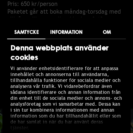
Pris: 650 kr/person
Paketet går att boka måndag-torsdag med
tillgång till spa mellan klockan 9-13.
SAMTYCKE
INFORMATION
OM
BOKA
Boka via webben, klicka på boka knappen
Denna webbplats använder
nedan eller ring oss 035-333 75.
cookies
OBS! Morgonspa går inte att boka under vår
Vi använder enhetsidentifierare för att anpassa
sommarsäsong.
innehållet och annonserna till användarna,
tillhandahålla funktioner för sociala medier och
analysera vår trafik. Vi vidarebefordrar även
BOKA
sådana identifierare och annan information från
din enhet till de sociala medier och annons- och
analysföretag som vi samarbetar med. Dessa kan
i sin tur kombinera informationen med annan
information som du har tillhandahållit eller som
de har samlat in när du har använt deras
tjänster.