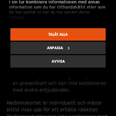
i sin tur kombinera informationen med annan
information som du har tillhandahållit eller som
RESTAURANGER
de har samlat in när du har använt deras
Som medlem har du 15% rabatt på mat
tjänster.
och alkoholfri dryck i vår Pool Bar inne
på Spa och 15% rabatt på pizza inne på
TILLÅT ALLA
Leifs söndag-torsdag vid bokat bord eller
avhämtning, max 4 personer (gäller
ANPASSA
endast på mat).
AVVISA
THE SPA SHOP
Du får 10% rabatt på hela sortimentet i
vår spa shop. Rabatten gäller ej vid köp
av presentkort och kan inte kombineras
med andra erbjudanden.
Medlemskortet är individuellt och måste
alltid visas upp för att erhålla rabatter.