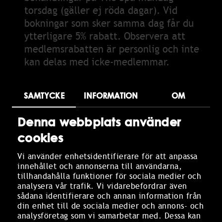
torsdag (gäller ej röda dagar). Vid
bokningar som sker samma dag får du
ytterligare 5% rabatt. Observera att
medlemsrabatten är personlig och inte
kan delas med icke-medlemmar.
GÄSTENTRÉ
SAMTYCKE
INFORMATION
OM
En gång per vecka kan du som medlem
ta med en gäst till The Spa till ett
Denna webbplats använder
förmånligt pris. Det är viktigt att boka
cookies
din gäst i förväg och att eventuella
avbokningar görs i god tid, då antalet
Vi använder enhetsidentifierare för att anpassa
platser är begränsat. Kom ihåg att ni
innehållet och annonserna till användarna,
behöver checka in tillsammans vid
tillhandahålla funktioner för sociala medier och
analysera vår trafik. Vi vidarebefordrar även
ankomst. Vid förfrågan om att ta med
sådana identifierare och annan information från
flera gäster, vänligen kontakta
din enhet till de sociala medier och annons- och
spareceptionen.
analysföretag som vi samarbetar med. Dessa kan