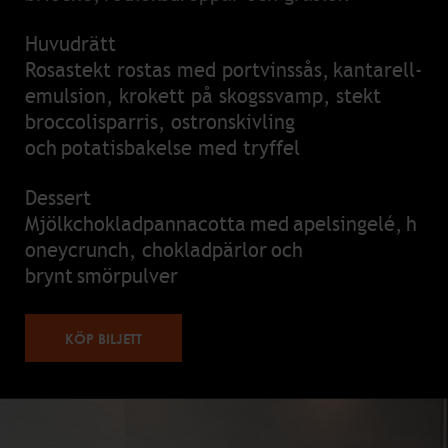
Huvudrätt
Rosastekt rostas med portvinssås, kantarell-
emulsion, krokett på skogssvamp, stekt
broccolisparris, ostronskivling
och potatisbakelse med tryffel
Dessert
Mjölkchokladpannacotta med apelsingelé, h
oneycrunch, chokladpärlor och
brynt smörpulver
KÖP BILJETT