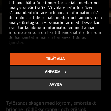
tillhandahålla funktioner för sociala medier och
analysera vår trafik. Vi vidarebefordrar även
sådana identifierare och annan information från
din enhet till de sociala medier och annons- och
analysföretag som vi samarbetar med. Dessa kan
i sin tur kombinera informationen med annan
information som du har tillhandahållit eller som
de har samlat in när du har använt deras
tjänster.
MIDDAG & SHOW
Kvällen börjar med en specialkomponerad
TILLÅT ALLA
trerättersmeny som sätter tonen för en
upplevelse utöver det vanliga.
ANPASSA
MENY
AVVISA
Förrätt
Tylösands skagen med löjrom, smörstekt
brioche, rödlöksdroppar och gräslök